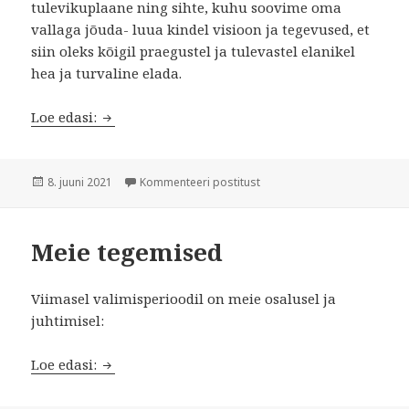
tulevikuplaane ning sihte, kuhu soovime oma
vallaga jõuda- luua kindel visioon ja tegevused, et
siin oleks kõigil praegustel ja tulevastel elanikel
hea ja turvaline elada.
Tegu Seob liikmete kohtumine
Loe edasi:
Postitatud
Tegu Seob liikmete kohtumi
8. juuni 2021
Kommenteeri postitust
Meie tegemised
Viimasel valimisperioodil on meie osalusel ja
juhtimisel:
Meie tegemised
Loe edasi: