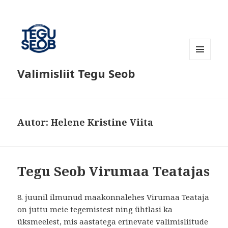
MENÜÜ
Valimisliit Tegu Seob
JA
MOODULID
Autor:
Helene Kristine Viita
Tegu Seob Virumaa Teatajas
8. juunil ilmunud maakonnalehes Virumaa Teataja
on juttu meie tegemistest ning ühtlasi ka
üksmeelest, mis aastatega erinevate valimisliitude