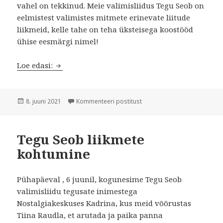
vahel on tekkinud. Meie valimisliidus Tegu Seob on
eelmistest valimistes mitmete erinevate liitude
liikmeid, kelle tahe on teha üksteisega koostööd
ühise eesmärgi nimel!
Tegu Seob Virumaa Teatajas
Loe edasi:
Postitatud
Tegu Seob Virumaa Teataja
8. juuni 2021
Kommenteeri postitust
Tegu Seob liikmete
kohtumine
Pühapäeval , 6 juunil, kogunesime Tegu Seob
valimisliidu tegusate inimestega
Nostalgiakeskuses Kadrina, kus meid võõrustas
Tiina Raudla, et arutada ja paika panna